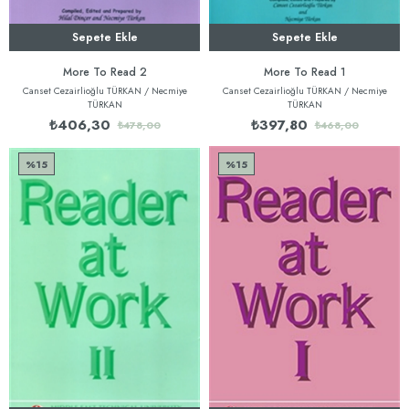
Sepete Ekle
Sepete Ekle
More To Read 2
More To Read 1
Canset Cezairlioğlu TÜRKAN / Necmiye
Canset Cezairlioğlu TÜRKAN / Necmiye
TÜRKAN
TÜRKAN
₺406,30
₺397,80
₺478,00
₺468,00
%15
%15