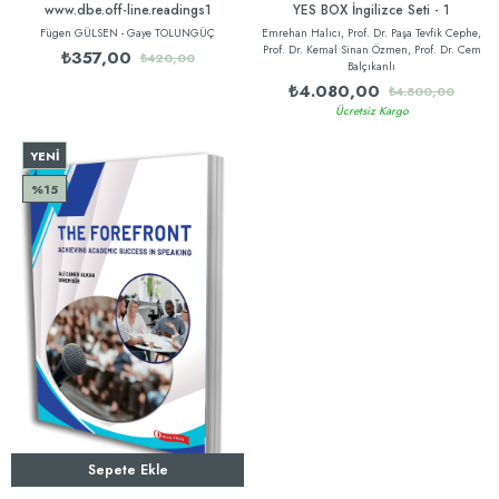
www.dbe.off-line.readings1
YES BOX İngilizce Seti - 1
Fügen GÜLSEN - Gaye TOLUNGÜÇ
Emrehan Halıcı, Prof. Dr. Paşa Tevfik Cephe,
Prof. Dr. Kemal Sinan Özmen, Prof. Dr. Cem
₺357,00
₺420,00
Balçıkanlı
₺4.080,00
₺4.800,00
Ücretsiz Kargo
YENI
ÜRÜN
%15
Sepete Ekle