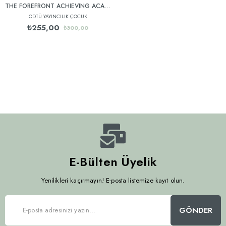
THE FOREFRONT ACHIEVING ACADEMIC SUCCESS IN SPEAKING
ODTÜ YAYINCILIK ÇOCUK
₺255,00
₺300,00
E-Bülten Üyelik
Yenilikleri kaçırmayın! E-posta listemize kayıt olun.
GÖNDER