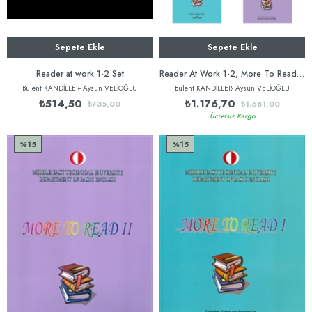
Sepete Ekle
Sepete Ekle
Reader at work 1-2 Set
Reader At Work 1-2, More To Read 1-2 (4'lü Set)
Bülent KANDİLLER- Aysun VELİOĞLU
Bülent KANDİLLER- Aysun VELİOĞLU
₺514,50
₺1.176,70
₺735,00
₺1.681,00
Ücretsiz Kargo
%15
%15