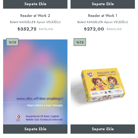
Sepete Ekle
Sepete Ekle
Reader at Work 2
Reader at Work 1
Bülent KANDİLLER- Aysun VELİOĞLU
Bülent KANDİLLER- Aysun VELİOĞLU
₺352,75
₺272,00
₺415,00
₺320,00
%15
%15
Sepete Ekle
Sepete Ekle