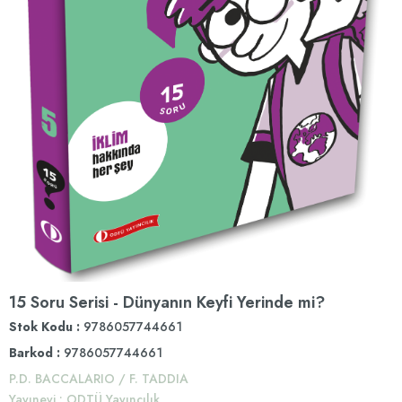
15 Soru Serisi - Dünyanın Keyfi Yerinde mi?
Stok Kodu
9786057744661
Barkod
:
9786057744661
P.D. BACCALARIO / F. TADDIA
Yayınevi
:
ODTÜ Yayıncılık