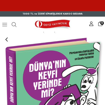
1000 TL ve ÜZERİ SİPARİŞLERDE KARGO BEDAVA
0
15 Soru Serisi - Dünyanın Keyfi Yerinde mi?