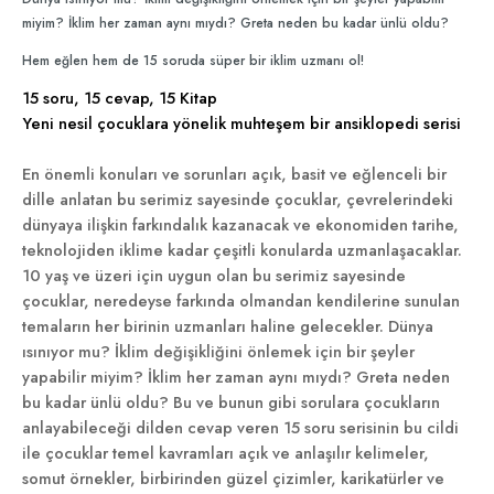
miyim? İklim her zaman aynı mıydı? Greta neden bu kadar ünlü oldu?
Hem eğlen hem de 15 soruda süper bir iklim uzmanı ol!
15 soru, 15 cevap, 15 Kitap
Yeni nesil çocuklara yönelik muhteşem bir ansiklopedi serisi
En önemli konuları ve sorunları açık, basit ve eğlenceli bir
dille anlatan bu serimiz sayesinde çocuklar, çevrelerindeki
dünyaya ilişkin farkındalık kazanacak ve ekonomiden tarihe,
teknolojiden iklime kadar çeşitli konularda uzmanlaşacaklar.
10 yaş ve üzeri için uygun olan bu serimiz sayesinde
çocuklar, neredeyse farkında olmandan kendilerine sunulan
temaların her birinin uzmanları haline gelecekler.
Dünya
ısınıyor mu? İklim değişikliğini önlemek için bir şeyler
yapabilir miyim? İklim her zaman aynı mıydı? Greta neden
bu kadar ünlü oldu? Bu ve bunun gibi sorulara çocukların
anlayabileceği dilden cevap veren 15 soru serisinin bu cildi
ile çocuklar temel kavramları açık ve anlaşılır kelimeler,
somut örnekler, birbirinden güzel çizimler, karikatürler ve