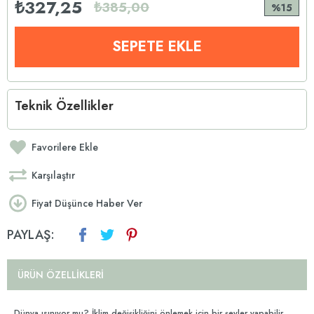
₺327,25
₺385,00
15
Teknik Özellikler
Favorilere Ekle
Karşılaştır
Fiyat Düşünce Haber Ver
PAYLAŞ:
ÜRÜN ÖZELLIKLERI
Dünya ısınıyor mu? İklim değişikliğini önlemek için bir şeyler yapabilir