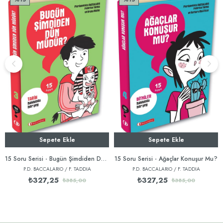
Sepete Ekle
Sepete Ekle
15 Soru Serisi - Bugün Şimdiden Dün Müdür?
15 Soru Serisi - Ağaçlar Konuşur Mu?
P.D. BACCALARIO / F. TADDIA
P.D. BACCALARIO / F. TADDIA
₺327,25
₺327,25
₺385,00
₺385,00