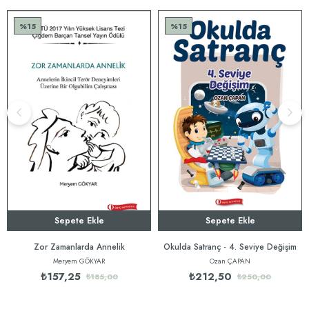
%15
%15
Sepete Ekle
Sepete Ekle
Zor Zamanlarda Annelik
Okulda Satranç - 4. Seviye Değişim
Meryem GÖKYAR
Ozan ÇAPAN
₺157,25
₺212,50
₺185,00
₺250,00