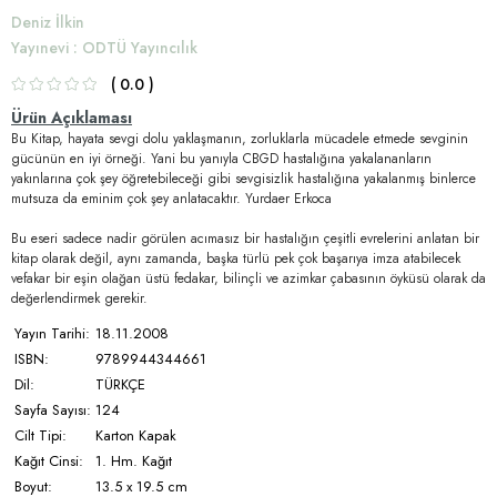
Deniz İlkin
Yayınevi
:
ODTÜ Yayıncılık
0.0
Ürün Açıklaması
Bu Kitap, hayata sevgi dolu yaklaşmanın, zorluklarla mücadele etmede sevginin
gücünün en iyi örneği. Yani bu yanıyla CBGD hastalığına yakalananların
yakınlarına çok şey öğretebileceği gibi sevgisizlik hastalığına yakalanmış binlerce
mutsuza da eminim çok şey anlatacaktır. Yurdaer Erkoca
Bu eseri sadece nadir görülen acımasız bir hastalığın çeşitli evrelerini anlatan bir
kitap olarak değil, aynı zamanda, başka türlü pek çok başarıya imza atabilecek
vefakar bir eşin olağan üstü fedakar, bilinçli ve azimkar çabasının öyküsü olarak da
değerlendirmek gerekir.
Yayın Tarihi:
18.11.2008
ISBN:
9789944344661
Dil:
TÜRKÇE
Sayfa Sayısı:
124
Cilt Tipi:
Karton Kapak
Kağıt Cinsi:
1. Hm. Kağıt
Boyut:
13.5 x 19.5 cm