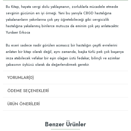
Bu Kitap, hayata sevgi dolu yaklaşmanın, zorluklarla mücadele etmede
sevginin gücünün en iyi örneği. Yani bu yanıyla CBGD hastalığına
yakalananların yakınlarına çok şey öğretebileceği gibi sevgisizlik
hastalığına yakalanmış binlerce mutsuza da eminim çok şey anlatacaktır.
Yurdaer Erkoca
Bu eseri sadece nadir görülen acımasız bir hastalığın çeşitli evrelerini
anlatan bir kitap olarak değil, aynı zamanda, başka türlü pek çok başarıya
imza atabilecek vefakar bir eşin olağan üstü fedakar, bilinçli ve azimkar
çabasının öyküsü olarak da değerlendirmek gerekir.
YORUMLAR
(0)
ÖDEME SEÇENEKLERI
ÜRÜN ÖNERILERI
Benzer Ürünler