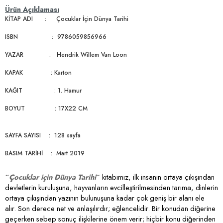
Ürün Açıklaması
KİTAP ADI : Çocuklar İçin Dünya Tarihi
ISBN : 9786059856966
YAZAR : Hendrik Willem Van Loon
KAPAK : Karton
KAĞIT : 1. Hamur
BOYUT : 17X22 CM
SAYFA SAYISI : 128 sayfa
BASIM TARİHİ : Mart 2019
“
Çocuklar için Dünya Tarihi
”
kitabımız, ilk insanın ortaya çıkışından
devletlerin kuruluşuna, hayvanların evcilleştirilmesinden tarıma, dinlerin
ortaya çıkışından yazının bulunuşuna kadar çok geniş bir alanı ele
alır.
Son derece net ve anlaşılırdır; eğlencelidir. Bir konudan diğerine
geçerken sebep sonuç ilişkilerine önem verir; hiçbir konu diğerinden