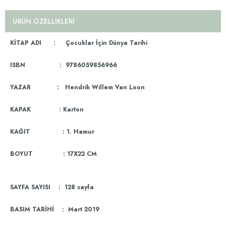
ÜRÜN ÖZELLIKLERI
KİTAP ADI : Çocuklar İçin Dünya Tarihi
ISBN : 9786059856966
YAZAR : Hendrik Willem Van Loon
KAPAK : Karton
KAĞIT : 1. Hamur
BOYUT : 17X22 CM
SAYFA SAYISI : 128 sayfa
BASIM TARİHİ : Mart 2019