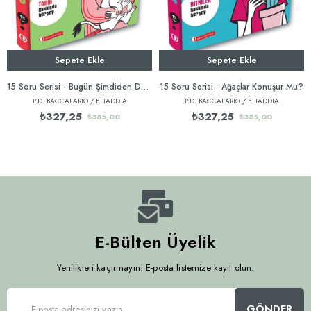
Sepete Ekle
Sepete Ekle
15 Soru Serisi - Bugün Şimdiden Dün Müdür?
15 Soru Serisi - Ağaçlar Konuşur Mu?
P.D. BACCALARIO / F. TADDIA
P.D. BACCALARIO / F. TADDIA
₺327,25
₺327,25
₺385,00
₺385,00
E-Bülten Üyelik
Yenilikleri kaçırmayın! E-posta listemize kayıt olun.
GÖNDER