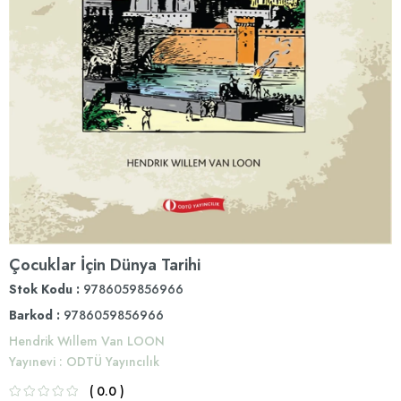
Çocuklar İçin Dünya Tarihi
Stok Kodu
9786059856966
Barkod
:
9786059856966
Hendrik Wıllem Van LOON
Yayınevi
:
ODTÜ Yayıncılık
0.0