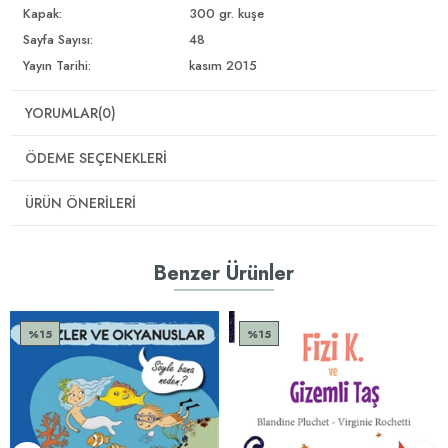
Kapak:
300 gr. kuşe
Sayfa Sayısı:
48
Yayın Tarihi:
kasım 2015
YORUMLAR
(0)
ÖDEME SEÇENEKLERI
ÜRÜN ÖNERILERI
Benzer Ürünler
%15
%15