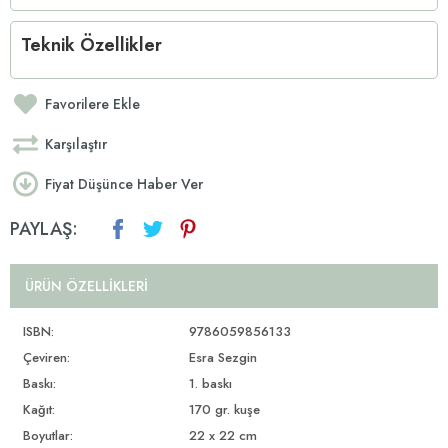
Teknik Özellikler
Favorilere Ekle
Karşılaştır
Fiyat Düşünce Haber Ver
PAYLAŞ:
ÜRÜN ÖZELLIKLERI
ISBN:
9786059856133
Çeviren:
Esra Sezgin
Baskı:
1. baskı
Kağıt:
170 gr. kuşe
Boyutlar:
22 x 22 cm