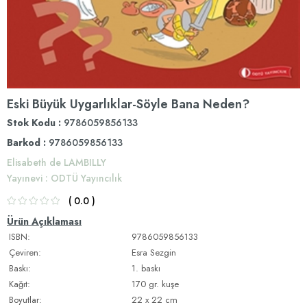
Eski Büyük Uygarlıklar-Söyle Bana Neden?
Stok Kodu
9786059856133
Barkod
:
9786059856133
Elisabeth de LAMBILLY
Yayınevi
:
ODTÜ Yayıncılık
0.0
Ürün Açıklaması
ISBN:
9786059856133
Çeviren:
Esra Sezgin
Baskı:
1. baskı
Kağıt:
170 gr. kuşe
Boyutlar:
22 x 22 cm