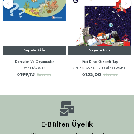
Sepete Ekle
Sepete Ekle
Denizler Ve Okyanuslar
Fizi K. ve Gizemli Taş
Sylvie BAUSSIER
Virginie ROCHETTİ / Blandine PLUCHET
₺199,75
₺153,00
₺235,00
₺180,00
E-Bülten Üyelik