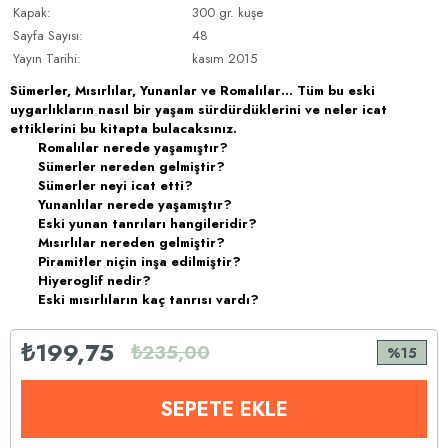
Kapak:
300 gr. kuşe
Sayfa Sayısı:
48
Yayın Tarihi:
kasım 2015
Sümerler, Mısırlılar, Yunanlar ve Romalılar… Tüm bu eski
uygarlıkların nasıl bir yaşam sürdürdüklerini ve neler icat
ettiklerini bu kitapta bulacaksınız.
Romalılar nerede yaşamıştır?
Sümerler nereden gelmiştir?
Sümerler neyi icat etti?
Yunanlılar nerede yaşamıştır?
Eski yunan tanrıları hangileridir?
Mısırlılar nereden gelmiştir?
Piramitler niçin inşa edilmiştir?
Hiyeroglif nedir?
Eski mısırlıların kaç tanrısı vardı?
₺199,75
₺235,00
15