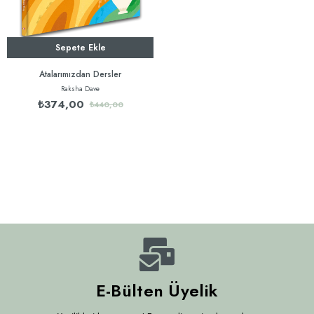
Sepete Ekle
Atalarımızdan Dersler
Raksha Dave
₺374,00
₺440,00
E-Bülten Üyelik