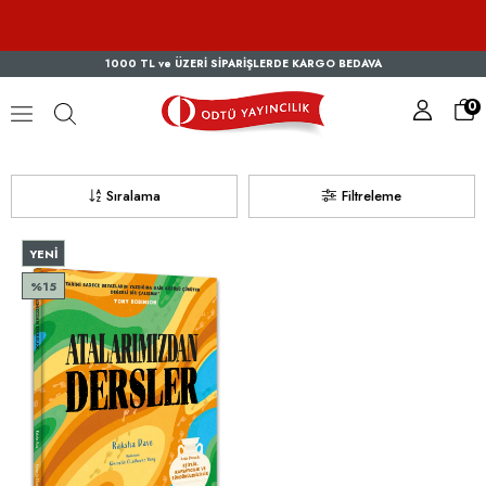
1000 TL ve ÜZERİ SİPARİŞLERDE KARGO BEDAVA
0
Raksha Dave
Sıralama
Filtreleme
YENI
ÜRÜN
%15