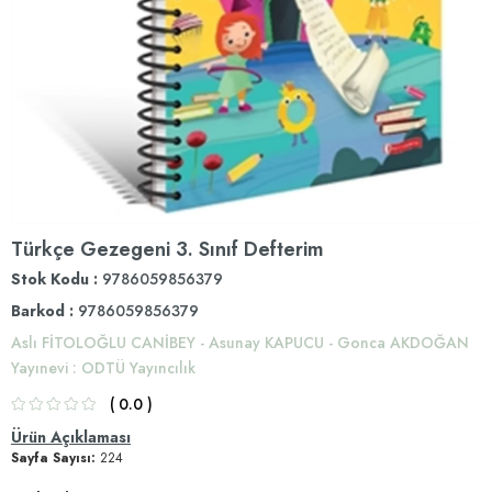
Türkçe Gezegeni 3. Sınıf Defterim
Stok Kodu
9786059856379
Barkod
:
9786059856379
Aslı FİTOLOĞLU CANİBEY - Asunay KAPUCU - Gonca AKDOĞAN
Yayınevi
:
ODTÜ Yayıncılık
0.0
Ürün Açıklaması
Sayfa Sayısı:
224