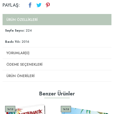
PAYLAŞ:
ÜRÜN ÖZELLIKLERI
Sayfa Sayısı:
224
Baskı Yılı:
2016
YORUMLAR
(0)
ÖDEME SEÇENEKLERI
ÜRÜN ÖNERILERI
Benzer Ürünler
%15
%15