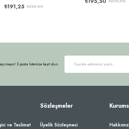
₺195,50
₺230,00
₺191,25
₺225,00
 kaçırmayın! E-posta listemize kayıt olun.
Sözleşmeler
Kurums
gisi ve Teslimat
Üyelik Sözleşmesi
Hakkımı