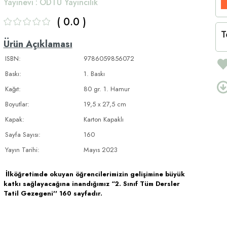
Yayınevi
:
ODTÜ Yayıncılık
0.0
T
Ürün Açıklaması
ISBN:
9786059856072
Baskı:
1. Baskı
Kağıt:
80 gr. 1. Hamur
Boyutlar:
19,5 x 27,5 cm
Kapak:
Karton Kapaklı
Sayfa Sayısı:
160
Yayın Tarihi:
Mayıs 2023
İlköğretimde okuyan öğrencilerimizin gelişimine büyük
katkı sağlayacağına inandığımız “2. Sınıf Tüm Dersler
Tatil Gezegeni'' 160 sayfadır.