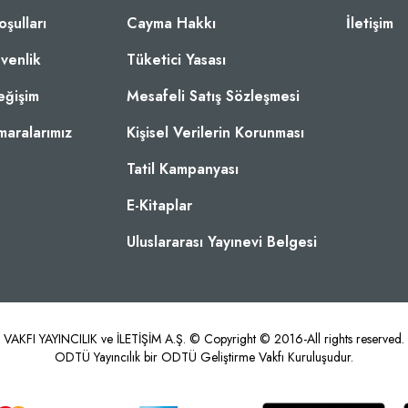
oşulları
Cayma Hakkı
İletişim
üvenlik
Tüketici Yasası
eğişim
Mesafeli Satış Sözleşmesi
aralarımız
Kişisel Verilerin Korunması
Tatil Kampanyası
E-Kitaplar
Uluslararası Yayınevi Belgesi
KFI YAYINCILIK ve İLETİŞİM A.Ş. © Copyright © 2016-All rights reserved. od
ODTÜ Yayıncılık bir ODTÜ Geliştirme Vakfı Kuruluşudur.