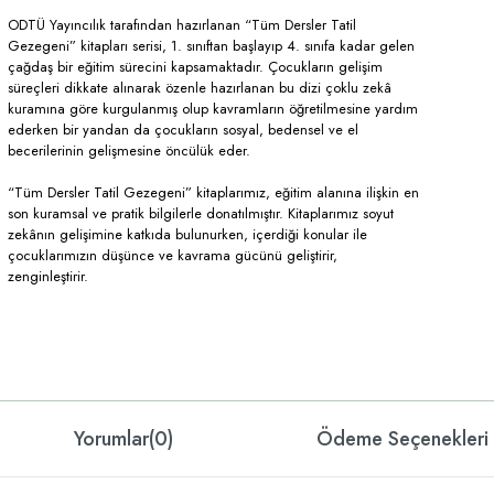
ODTÜ Yayıncılık tarafından hazırlanan “Tüm Dersler Tatil
Gezegeni” kitapları serisi, 1. sınıftan başlayıp 4. sınıfa kadar gelen
çağdaş bir eğitim sürecini kapsamaktadır. Çocukların gelişim
süreçleri dikkate alınarak özenle hazırlanan bu dizi çoklu zekâ
kuramına göre kurgulanmış olup kavramların öğretilmesine yardım
ederken bir yandan da çocukların sosyal, bedensel ve el
becerilerinin gelişmesine öncülük eder.
“Tüm Dersler Tatil Gezegeni” kitaplarımız, eğitim alanına ilişkin en
son kuramsal ve pratik bilgilerle donatılmıştır. Kitaplarımız soyut
zekânın gelişimine katkıda bulunurken, içerdiği konular ile
çocuklarımızın düşünce ve kavrama gücünü geliştirir,
zenginleştirir.
Yorumlar
(0)
Ödeme Seçenekleri