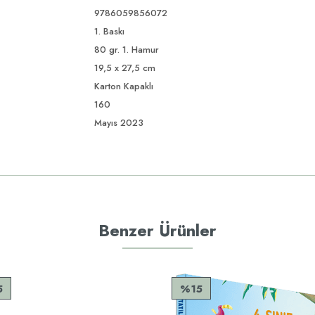
9786059856072
1. Baskı
80 gr. 1. Hamur
19,5 x 27,5 cm
Karton Kapaklı
160
Mayıs 2023
Benzer Ürünler
5
%15