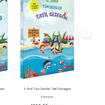
geni
3. Sınıf Tüm Dersler Tatil Gezegeni
1. Sınıf T
Komisyon