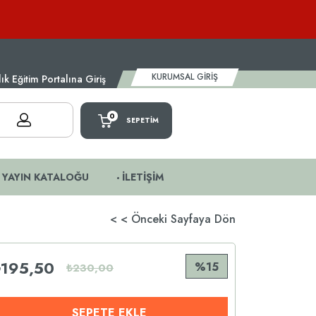
KURUMSAL GİRİŞ
k Eğitim Portalına Giriş
0
SEPETIM
YAYIN KATALOĞU
İLETİŞİM
< < Önceki Sayfaya Dön
₺195,50
15
₺230,00