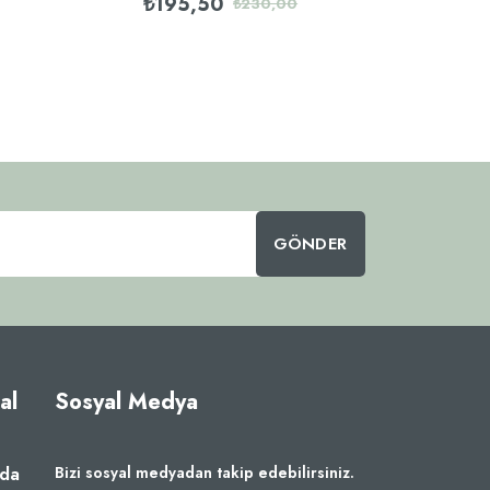
₺195,50
₺19
₺230,00
GÖNDER
al
Sosyal Medya
zda
Bizi sosyal medyadan takip edebilirsiniz.